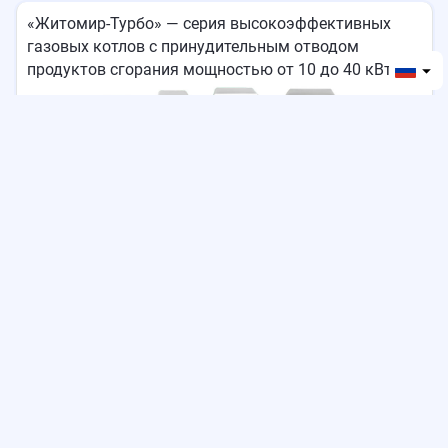
«Житомир-Турбо» — серия высокоэффективных
газовых котлов с принудительным отводом
продуктов сгорания мощностью от 10 до 40 кВт.
.
Стабильная работа в любых условиях!
Благодаря принудительному отводу продуктов
сгорания (турбине), котел «Житомир-Турбо»
работает четко и стабильно в любых условиях.